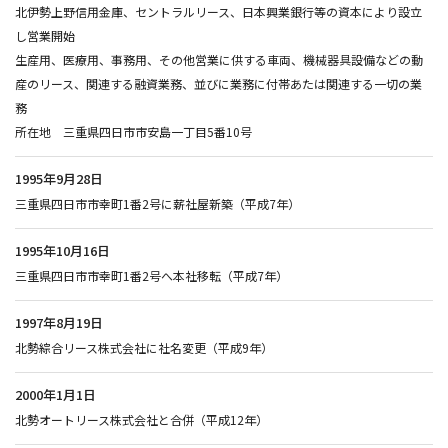
北伊勢上野信用金庫、セントラルリース、日本興業銀行等の資本により設立
し営業開始
生産用、医療用、事務用、その他営業に供する車両、機械器具設備などの動
産のリース、関連する融資業務、並びに業務に付帯あたは関連する一切の業
務
所在地 三重県四日市市安島一丁目5番10号
1995年9月28日
三重県四日市市幸町1番2号に薪社屋新築（平成7年）
1995年10月16日
三重県四日市市幸町1番2号へ本社移転（平成7年）
1997年8月19日
北勢綜合リース株式会社に社名変更（平成9年）
2000年1月1日
北勢オートリース株式会社と合併（平成12年）